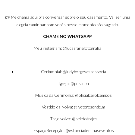
👉 Me chama aqui pra conversar sobre o seu casamento. Vai ser uma
alegria caminhar com vocês nesse momento tão sagrado.
CHAME NO WHATSAPP
Meu instagram:
@lucasfariafotografia
Cerimonial:
@ludyborgesassessoria
Igreja:
@pnsccbh
Música da Cerimônia:
@oficialcarolcampos
Vestido da Noiva:
@iveteresende.m
TrajeNoivo:
@seletotrajes
EspaçoRecepção:
@estanciademinaseventos