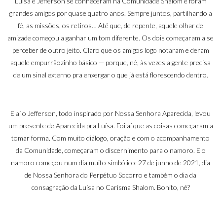
Luísa e Jefferson se conheceram na Comunidade Shalom e foram
grandes amigos por quase quatro anos. Sempre juntos, partilhando a
fé, as missões, os retiros… Até que, de repente, aquele olhar de
amizade começou a ganhar um tom diferente. Os dois começaram a se
perceber de outro jeito. Claro que os amigos logo notaram e deram
aquele empurrãozinho básico — porque, né, às vezes a gente precisa
de um sinal externo pra enxergar o que já está florescendo dentro.
E aí o Jefferson, todo inspirado por Nossa Senhora Aparecida, levou
um presente de Aparecida pra Luísa. Foi aí que as coisas começaram a
tomar forma. Com muito diálogo, oração e com o acompanhamento
da Comunidade, começaram o discernimento para o namoro. E o
namoro começou num dia muito simbólico: 27 de junho de 2021, dia
de Nossa Senhora do Perpétuo Socorro e também o dia da
consagração da Luísa no Carisma Shalom. Bonito, né?