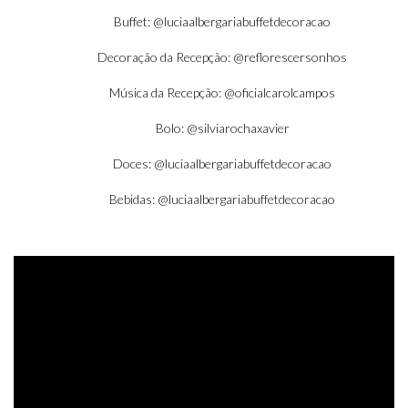
Buffet:
@luciaalbergariabuffetdecoracao
Decoração da Recepção:
@reflorescersonhos
Música da Recepção:
@oficialcarolcampos
Bolo:
@silviarochaxavier
Doces:
@luciaalbergariabuffetdecoracao
Bebidas:
@luciaalbergariabuffetdecoracao