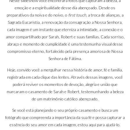
Neste slideshow você encontrará fotos que capturam a beleza, a
emoção e a espiritualidade desse dia abençoado. Desde os
preparativos da noiva e do noivo, o
first touch,
a troca de alianças, a
Sagrada Eucaristia, a renovação da consagração a Nossa Senhora,
cada imagem é um instante que eterniza a intimidade, a conexão e o
amor compartilhado por Sarah, Robert e suas famílias. Cada sorriso,
abraço e momento de cumplicidade é uma testemunha visual desse
compromisso eterno, fortalecido pela presença amorosa de Nossa
Senhora de Fátima.
Hoje, convido você a mergulhar nessa história de amor, fé e família,
registrada em cada clique das lentes. Através dessas imagens, você
poderá reviver os momentos de devoção, alegria e união que
marcaram o casamento de Sarah e Robert, testemunhando a beleza
de um matrimônio católico abençoado.
Se você está planejando o seu próprio casamento e busca um
fotógrafo que compreenda a importância da sua fé e possa capturar a
essência do seu amor em cada imagem, estou aqui para ajudá-lo.