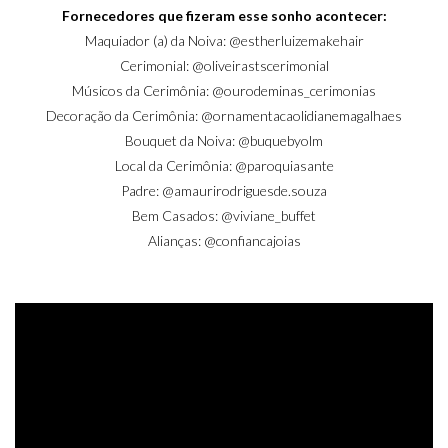
Fornecedores que fizeram esse sonho acontecer:
Maquiador (a) da Noiva: @
estherluizemakehair
Cerimonial:
@oliveirastscerimonial
Músicos da Cerimônia:
@ourodeminas_cerimonias
Decoração da Cerimônia:
@ornamentacaolidianemagalhaes
Bouquet da Noiva: @
buquebyolm
Local da Cerimônia: @
paroquiasante
Padre: @
amaurirodriguesde.souza
Bem Casados: @
viviane_buffet
Alianças: @
confiancajoias