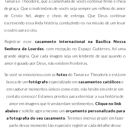
Tamara e Theodoric, que a caminhada de vocês continue firme e cheia
de graça. Que o matrimônio de vocês seja sempre um reflexo do amor
de Cristo: fiel, alegre e cheio de entrega. Que Deus continue
escrevendo essa linda história, conduzindo-os na missão de um levar
o outro para o céu.
Registrar esse
casamento internacional na Basílica Nossa
Senhora de Lourdes
, com recepção no Espaço Gutierres, foi uma
grande alegria. Que cada imagem seja um lembrete de que quando o
amor é guiado por Deus, não existem fronteiras.
Se você se emocionou com as
fotos
do Tamara e Theodoric e está em
busca de um
fotógrafo
especializado em
casamentos
católicos
e
em capturar momentos únicos como este, não hesite em entrar em
contato conosco! Estamos prontos para eternizar a sua história de
amor em imagens que transbordam sentimentos.
Clique no link
abaixo
e solicite agora mesmo um
orçamento personalizado para
a fotografia do seu casamento
. Teremos imenso prazer em fazer
parte desse momento tão especial e registrar cada detalhe desse