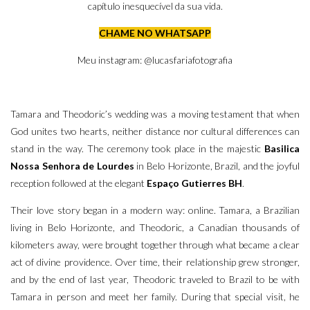
capítulo inesquecível da sua vida.
CHAME NO WHATSAPP
Meu instagram:
@lucasfariafotografia
Tamara and Theodoric’s wedding was a moving testament that when
God unites two hearts, neither distance nor cultural differences can
stand in the way. The ceremony took place in the majestic
Basilica
Nossa Senhora de Lourdes
in Belo Horizonte, Brazil, and the joyful
reception followed at the elegant
Espaço Gutierres BH
.
Their love story began in a modern way: online. Tamara, a Brazilian
living in Belo Horizonte, and Theodoric, a Canadian thousands of
kilometers away, were brought together through what became a clear
act of divine providence. Over time, their relationship grew stronger,
and by the end of last year, Theodoric traveled to Brazil to be with
Tamara in person and meet her family. During that special visit, he