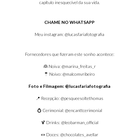
capítulo inesquecível da sua vida.
CHAME NO WHATSAPP
Meu instagram:
@lucasfariafotografia
Fornecedores que fizeram este sonho acontece:
👰 Noiva:
@marina_freitas_r
🤵 Noivo:
@malcomvribeiro
Foto e Filmagem:
@lucasfariafotografia
📍 Recepção:
@pesqueesoltethomas
💍 Cerimonial:
@encanttcerimonial
🍹 Drinks:
@leobarman_official
🍬 Doces:
@chocolates_avellar