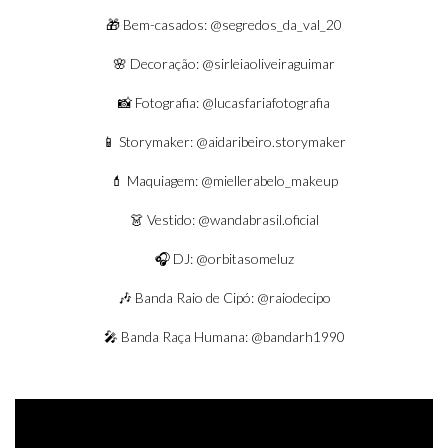
🎁 Bem-casados:
@segredos_da_val_20
🌸 Decoração:
@sirleiaoliveiraguimar
📸 Fotografia:
@lucasfariafotografia
📱 Storymaker:
@aidaribeiro.storymaker
💄 Maquiagem:
@miellerabelo_makeup
👗 Vestido:
@wandabrasil.oficial
🎧 DJ:
@orbitasomeluz
🎶 Banda Raio de Cipó:
@raiodecipo
🎤 Banda Raça Humana:
@bandarh1990