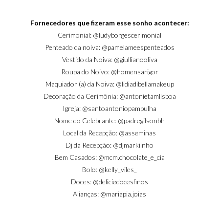
Fornecedores que fizeram esse sonho acontecer:
Cerimonial:
@ludyborgescerimonial
Penteado da noiva:
@pamelameespenteados
Vestido da Noiva:
@giullianooliva
Roupa do Noivo:
@homensarigor
Maquiador (a) da Noiva:
@lidiadibellamakeup
Decoração da Cerimônia:
@antonietamlisboa
Igreja:
@santoantoniopampulha
Nome do Celebrante:
@padregilsonbh
Local da Recepção:
@asseminas
Dj da Recepção:
@djmarkiinho
Bem Casados:
@mcm.chocolate_e_cia
Bolo:
@kelly_viles_
Doces:
@deliciedocesfinos
Alianças:
@mariapia.joias