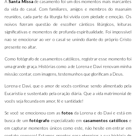
A
Santa Missa
de casamento foi um dos momentos mais marcantes
da vida do casal. Com familiares, amigos e membros do maanaim
reunidos, cada parte da liturgia foi vivida com piedade e emoção. Os
noivos fizeram questão de escolher cânticos litúrgicos, leituras
significativas e momentos de profunda espiritualidade. Foi impossível
nao se emocionar ao ver o casal se unindo diante do próprio Cristo
presente no altar.
Como fotógrafo de casamentos católicos, registrar esse momento foi
uma grande graça. Histórias como a de Lorena e Davi renovam minha
missão: contar, com imagens, testemunhos que glorificam a Deus.
Lorena e Davi, que o amor de vocês continue sendo alimentado pela
Eucaristia e sustentado pela oração diária. Que a vida matrimonial de
vocês seja fecunda em amor, fé e santidade!
Se você se emocionou com as
fotos
da Lorena e do Davi e está em
busca de um
fotógrafo
especializado em
casamentos
católicos
e
em capturar momentos únicos como este, não hesite em entrar em
contato conosco! Estamos prontos para eternizar a sua história de