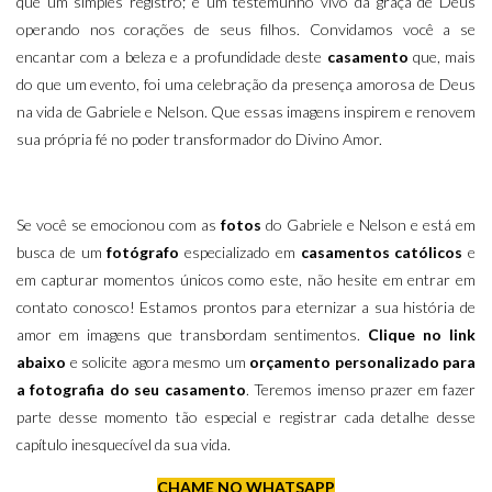
que um simples registro; é um testemunho vivo da graça de Deus
operando nos corações de seus filhos. Convidamos você a se
encantar com a beleza e a profundidade deste
casamento
que, mais
do que um evento, foi uma celebração da presença amorosa de Deus
na vida de Gabriele e Nelson. Que essas imagens inspirem e renovem
sua própria fé no poder transformador do Divino Amor.
Se você se emocionou com as
fotos
do Gabriele e Nelson e está em
busca de um
fotógrafo
especializado em
casamentos
católicos
e
em capturar momentos únicos como este, não hesite em entrar em
contato conosco! Estamos prontos para eternizar a sua história de
amor em imagens que transbordam sentimentos.
Clique no link
abaixo
e solicite agora mesmo um
orçamento personalizado para
a fotografia do seu casamento
. Teremos imenso prazer em fazer
parte desse momento tão especial e registrar cada detalhe desse
capítulo inesquecível da sua vida.
CHAME NO WHATSAPP