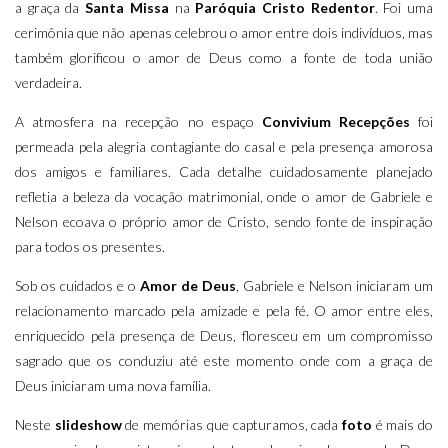
a graça da
Santa Missa
na
Paróquia Cristo Redentor
. Foi uma
cerimônia que não apenas celebrou o amor entre dois indivíduos, mas
também glorificou o amor de Deus como a fonte de toda união
verdadeira.
A atmosfera na recepção no espaço
Convivium Recepções
foi
permeada pela alegria contagiante do casal e pela presença amorosa
dos amigos e familiares. Cada detalhe cuidadosamente planejado
refletia a beleza da vocação matrimonial, onde o amor de Gabriele e
Nelson ecoava o próprio amor de Cristo, sendo fonte de inspiração
para todos os presentes.
Sob os cuidados e o
Amor de Deus
, Gabriele e Nelson iniciaram um
relacionamento marcado pela amizade e pela fé. O amor entre eles,
enriquecido pela presença de Deus, floresceu em um compromisso
sagrado que os conduziu até este momento onde com a graça de
Deus iniciaram uma nova família.
Neste
slideshow
de memórias que capturamos, cada
foto
é mais do