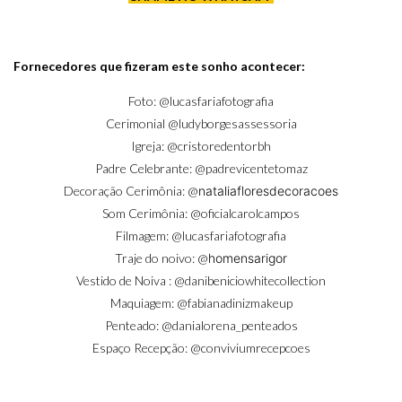
Fornecedores que fizeram este sonho acontecer:
Foto:
@lucasfariafotografia
Cerimonial
@ludyborgesassessoria
Igreja:
@cristoredentorbh
Padre Celebrante:
@padrevicentetomaz
Decoração Cerimônia:
@
nataliafloresdecoracoes
Som Cerimônia:
@oficialcarolcampos
Filmagem:
@lucasfariafotografia
Traje do noivo:
@
homensarigor
Vestido de Noiva
: @danibeniciowhitecollection
Maquiagem:
@fabianadinizmakeup
Penteado:
@danialorena_penteados
Espaço Recepção:
@conviviumrecepcoes